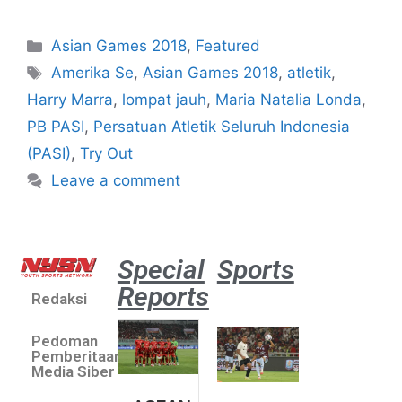
Asian Games 2018
,
Featured
Amerika Se
,
Asian Games 2018
,
atletik
,
Harry Marra
,
lompat jauh
,
Maria Natalia Londa
,
PB PASI
,
Persatuan Atletik Seluruh Indonesia
(PASI)
,
Try Out
Leave a comment
Special
Sports
Reports
Redaksi
Aston
Villa 3 -1
Pedoman
Indonesia
Pemberitaan
All Stars
Media Siber
August 2,