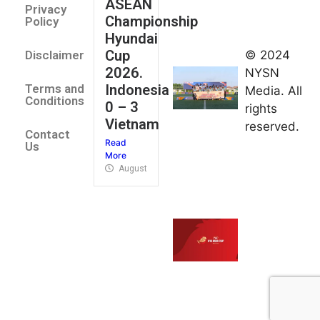
ASEAN
2026
Privacy
Championship
Jateng
Policy
Hyundai
juara
Cup
© 2024
Disclaimer
umum
2026.
NYSN
Kejurnas
Indonesia
Terms and
Media. All
Panahan
Conditions
0 – 3
rights
Junior di
Vietnam
reserved.
Kudus
Contact
Read
August 1,
Us
More
2026
August 4, 2026
FIBA U18
Asia Cup
2026
tetapkan
jadwal da
pembagia
grup
August 1,
2026