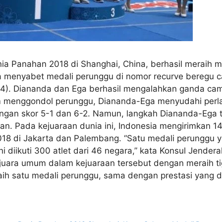
nia Panahan 2018 di Shanghai, China, berhasil meraih 
menyabet medali perunggu di nomor recurve beregu camp
4). Diananda dan Ega berhasil mengalahkan ganda camp
um menggondol perunggu, Diananda-Ega menyudahi per
engan skor 5-1 dan 6-2. Namun, langkah Diananda-Ega t
tan. Pada kejuaraan dunia ini, Indonesia mengirimkan 1
8 di Jakarta dan Palembang. “Satu medali perunggu yan
diikuti 300 atlet dari 46 negara,” kata Konsul Jenderal
 juara umum dalam kejuaraan tersebut dengan meraih t
ih satu medali perunggu, sama dengan prestasi yang d