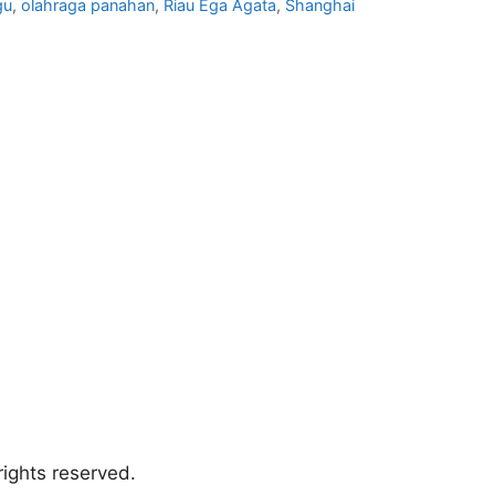
gu
,
olahraga panahan
,
Riau Ega Agata
,
Shanghai
ights reserved.