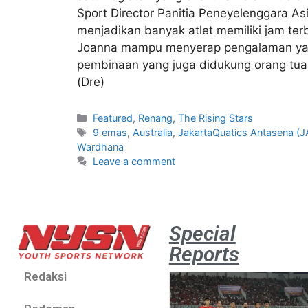
Sport Director Panitia Peneyelenggara A
menjadikan banyak atlet memiliki jam terb
Joanna mampu menyerap pengalaman yang 
pembinaan yang juga didukung orang tuany
(Dre)
Featured
,
Renang
,
The Rising Stars
9 emas
,
Australia
,
JakartaQuatics Antasena (
Wardhana
Leave a comment
Special
Reports
Redaksi