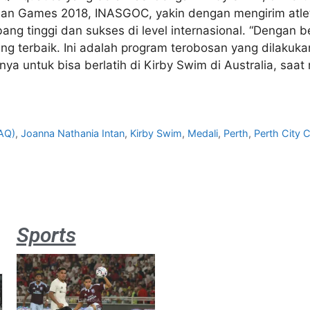
sian Games 2018, INASGOC, yakin dengan mengirim atlet
ang tinggi dan sukses di level internasional. “Dengan be
terbaik. Ini adalah program terobosan yang dilakukan
a untuk bisa berlatih di Kirby Swim di Australia, saat
JAQ)
,
Joanna Nathania Intan
,
Kirby Swim
,
Medali
,
Perth
,
Perth City
Sports
Aston
Villa 3 -1
Indonesia