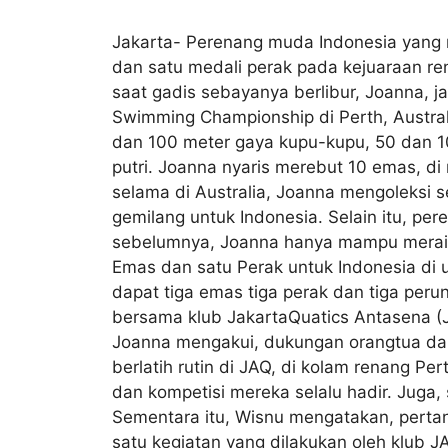
Jakarta- Perenang muda Indonesia yang 
dan satu medali perak pada kejuaraan ren
saat gadis sebayanya berlibur, Joanna, ja
Swimming Championship di Perth, Austra
dan 100 meter gaya kupu-kupu, 50 dan 1
putri. Joanna nyaris merebut 10 emas, di
selama di Australia, Joanna mengoleksi
gemilang untuk Indonesia. Selain itu, pe
sebelumnya, Joanna hanya mampu meraih 
Emas dan satu Perak untuk Indonesia di 
dapat tiga emas tiga perak dan tiga perun
bersama klub JakartaQuatics Antasena (J
Joanna mengakui, dukungan orangtua dan l
berlatih rutin di JAQ, di kolam renang P
dan kompetisi mereka selalu hadir. Juga,
Sementara itu, Wisnu mengatakan, pertan
satu kegiatan yang dilakukan oleh klub J