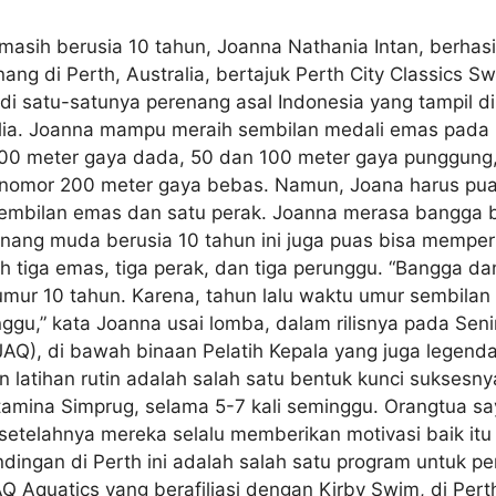
masih berusia 10 tahun, Joanna Nathania Intan, berh
ang di Perth, Australia, bertajuk Perth City Classics 
di satu-satunya perenang asal Indonesia yang tampil di 
lia. Joanna mampu meraih sembilan medali emas pada
00 meter gaya dada, 50 dan 100 meter gaya punggung,
 nomor 200 meter gaya bebas. Namun, Joana harus puas, 
 sembilan emas dan satu perak. Joanna merasa bangg
renang muda berusia 10 tahun ini juga puas bisa memperb
tiga emas, tiga perak, dan tiga perunggu. “Bangga d
umur 10 tahun. Karena, tahun lalu waktu umur sembilan
ggu,” kata Joanna usai lomba, dalam rilisnya pada Senin
AQ), di bawah binaan Pelatih Kepala yang juga legend
atihan rutin adalah salah satu bentuk kunci suksesnya 
ertamina Simprug, selama 5-7 kali seminggu. Orangtua s
 setelahnya mereka selalu memberikan motivasi baik itu
dingan di Perth ini adalah salah satu program untuk p
AQ Aquatics yang berafiliasi dengan Kirby Swim, di Pert