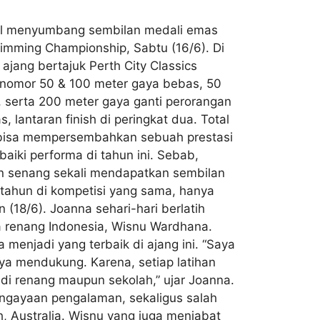
asil menyumbang sembilan medali emas
Swimming Championship, Sabtu (16/6). Di
ajang bertajuk Perth City Classics
 nomor 50 & 100 meter gaya bebas, 50
 serta 200 meter gaya ganti perorangan
lantaran finish di peringkat dua. Total
a bisa mempersembahkan sebuah prestasi
aiki performa di tahun ini. Sebab,
an senang sekali mendapatkan sembilan
 tahun di kompetisi yang sama, hanya
 (18/6). Joanna sehari-hari berlatih
a renang Indonesia, Wisnu Wardhana.
menjadi yang terbaik di ajang ini. “Saya
aya mendukung. Karena, setiap latihan
 di renang maupun sekolah,” ujar Joanna.
engayaan pengalaman, sekaligus salah
h, Australia. Wisnu yang juga menjabat