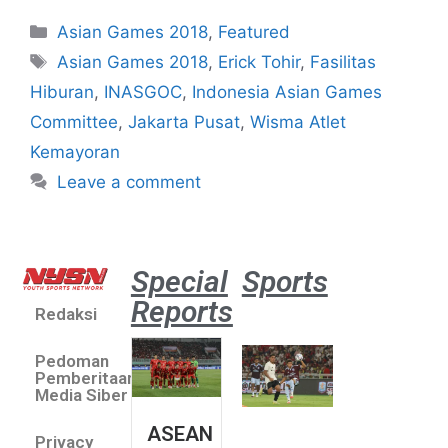
Asian Games 2018
,
Featured
Asian Games 2018
,
Erick Tohir
,
Fasilitas
Hiburan
,
INASGOC
,
Indonesia Asian Games
Committee
,
Jakarta Pusat
,
Wisma Atlet
Kemayoran
Leave a comment
Special
Sports
Reports
Redaksi
Aston
Villa 3 -1
Pedoman
Indonesia
Pemberitaan
All Stars
Media Siber
August 2,
ASEAN
2026
Privacy