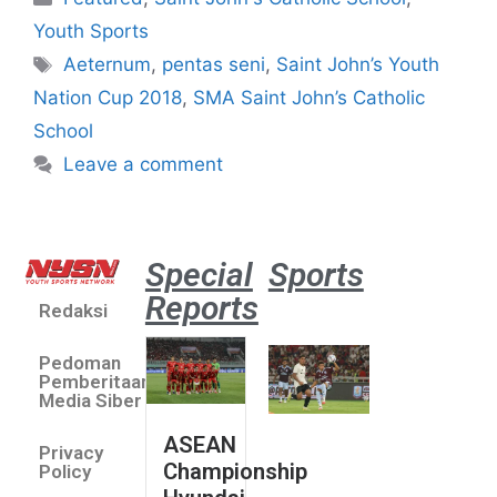
Youth Sports
Aeternum
,
pentas seni
,
Saint John’s Youth
Nation Cup 2018
,
SMA Saint John’s Catholic
School
Leave a comment
Special
Sports
Reports
Redaksi
Aston
Villa 3 -1
Pedoman
Indonesia
Pemberitaan
All Stars
Media Siber
August 2,
ASEAN
2026
Privacy
Championship
Jateng
Policy