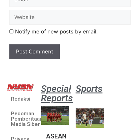
Notify me of new posts by email.
Special
Sports
Reports
Redaksi
Aston
Villa 3 -1
Pedoman
Indonesia
Pemberitaan
All Stars
Media Siber
August 2,
ASEAN
2026
Privacy