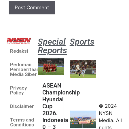
Special
Sports
Reports
Redaksi
Aston
Villa 3 -1
Pedoman
Indonesia
Pemberitaan
All Stars
Media Siber
August 2,
ASEAN
2026
Privacy
Championship
Jateng
Policy
Hyundai
juara
Cup
© 2024
Disclaimer
umum
2026.
NYSN
Kejurnas
Indonesia
Terms and
Media. All
Panahan
Conditions
0 – 3
rights
Junior di