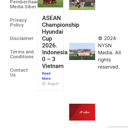
Pemberitaan
All Stars
Media Siber
August 2,
ASEAN
2026
Privacy
Championship
Jateng
Policy
Hyundai
juara
Cup
© 2024
Disclaimer
umum
2026.
NYSN
Kejurnas
Indonesia
Terms and
Media. All
Panahan
Conditions
0 – 3
rights
Junior di
Vietnam
reserved.
Kudus
Contact
Read
August 1,
Us
More
2026
August 4, 2026
FIBA U18
Asia Cup
2026
tetapkan
jadwal da
pembagia