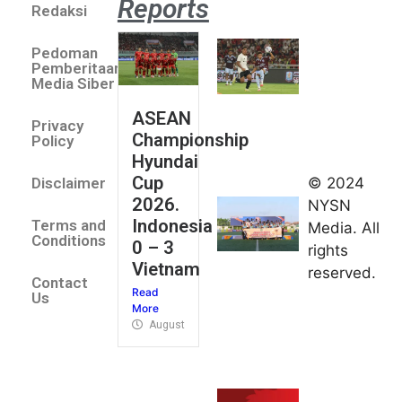
Reports
Redaksi
Aston
Villa 3 -1
Pedoman
Indonesia
Pemberitaan
All Stars
Media Siber
August 2,
ASEAN
2026
Privacy
Championship
Jateng
Policy
Hyundai
juara
Cup
© 2024
Disclaimer
umum
2026.
NYSN
Kejurnas
Indonesia
Terms and
Media. All
Panahan
Conditions
0 – 3
rights
Junior di
Vietnam
reserved.
Kudus
Contact
Read
August 1,
Us
More
2026
August 4, 2026
FIBA U18
Asia Cup
2026
tetapkan