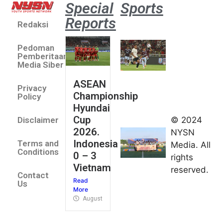
Special
Sports
Reports
Redaksi
Aston
Villa 3 -1
Pedoman
Indonesia
Pemberitaan
All Stars
Media Siber
August 2,
ASEAN
2026
Privacy
Championship
Jateng
Policy
Hyundai
juara
Cup
© 2024
Disclaimer
umum
2026.
NYSN
Kejurnas
Indonesia
Terms and
Media. All
Panahan
Conditions
0 – 3
rights
Junior di
Vietnam
reserved.
Kudus
Contact
Read
August 1,
Us
More
2026
August 4, 2026
FIBA U18
Asia Cup