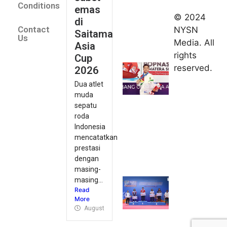
August 9,
Conditions
emas
2026
© 2024
di
Indonesia
Contact
NYSN
Saitama
kirim tiga
Us
Media. All
Asia
lifter
rights
Cup
muda ke
reserved.
2026
Kejuaraan
Dua atlet
Asia
muda
Junior
sepatu
2026
roda
August 9,
Indonesia
2026
mencatatkan
Hydroplus
prestasi
Sirnas A
dengan
Jakarta
masing-
masing...
2026: PB
Read
Djarum
More
Masih
August 9, 2026
Perkasa