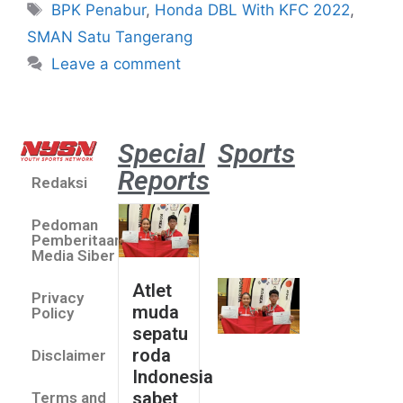
BPK Penabur
,
Honda DBL With KFC 2022
,
SMAN Satu Tangerang
Leave a comment
Special
Sports
Reports
Redaksi
Atlet
muda
Pedoman
sepatu
Pemberitaan
roda
Media Siber
Indonesia
Atlet
Privacy
sabet
muda
Policy
emas di
sepatu
Saitama
roda
Disclaimer
Asia Cup
Indonesia
2026
sabet
Terms and