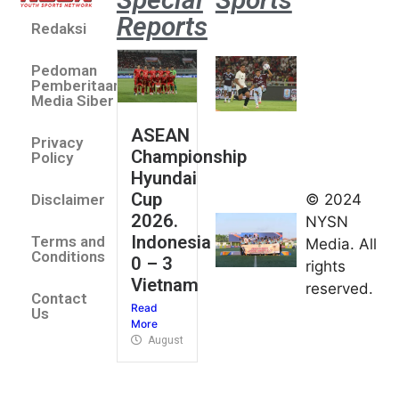
Reports
Redaksi
Aston
Villa 3 -1
Pedoman
Indonesia
Pemberitaan
All Stars
Media Siber
August 2,
ASEAN
2026
Privacy
Championship
Jateng
Policy
Hyundai
juara
Cup
© 2024
Disclaimer
umum
2026.
NYSN
Kejurnas
Indonesia
Terms and
Media. All
Panahan
Conditions
0 – 3
rights
Junior di
Vietnam
reserved.
Kudus
Contact
Read
August 1,
Us
More
2026
August 4, 2026
FIBA U18
Asia Cup
2026