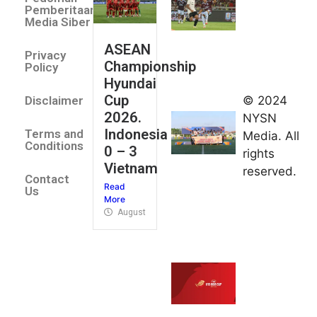
Indonesia
Pemberitaan
All Stars
Media Siber
August 2,
ASEAN
2026
Privacy
Championship
Jateng
Policy
Hyundai
juara
Cup
© 2024
Disclaimer
umum
2026.
NYSN
Kejurnas
Indonesia
Terms and
Media. All
Panahan
Conditions
0 – 3
rights
Junior di
Vietnam
reserved.
Kudus
Contact
Read
August 1,
Us
More
2026
August 4, 2026
FIBA U18
Asia Cup
2026
tetapkan
jadwal da
pembagia