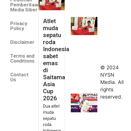
sepatu
Pemberitaan
roda
Media Siber
Indonesia
Atlet
Privacy
sabet
muda
Policy
emas di
sepatu
Saitama
roda
Disclaimer
Asia Cup
Indonesia
2026
sabet
Terms and
August 9,
Conditions
emas
2026
© 2024
di
Indonesia
Contact
NYSN
Saitama
kirim tiga
Us
Media. All
Asia
lifter
rights
Cup
muda ke
reserved.
2026
Kejuaraan
Dua atlet
Asia
muda
Junior
sepatu
2026
roda
August 9,
Indonesia