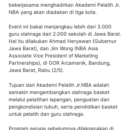
bekerjasama menghadirkan Akademi Pelatih Jr.
NBA yang akan diadakan di tiga kota.
Event ini bakal menjangkau lebih dari 3.000
guru olahraga dari 2.000 sekolah di Jawa Barat.
Hal itu dilakukan Ahmad Heryawan (Gubernur
Jawa Barat), dan Jim Wong (NBA Asia
Associate Vice President of Marketing
Partnerships), di GOR Arcamanik, Bandung,
Jawa Barat, Rabu (2/5).
Tujuan dari Akademi Pelatih Jr.NBA adalah
semakin mengembangkan olahraga basket
melalui pelatihan lapangan, penguatan dan
pengkondisian tubuh, serta pendidikan basket
untuk pelatih dan guru olahraga.
Program serupa sebelumnya dilaksanakan di