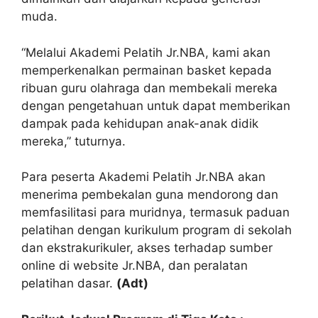
muda.
“Melalui Akademi Pelatih Jr.NBA, kami akan
memperkenalkan permainan basket kepada
ribuan guru olahraga dan membekali mereka
dengan pengetahuan untuk dapat memberikan
dampak pada kehidupan anak-anak didik
mereka,” tuturnya.
Para peserta Akademi Pelatih Jr.NBA akan
menerima pembekalan guna mendorong dan
memfasilitasi para muridnya, termasuk paduan
pelatihan dengan kurikulum program di sekolah
dan ekstrakurikuler, akses terhadap sumber
online di website Jr.NBA, dan peralatan
pelatihan dasar.
(Adt)