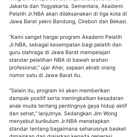
Jakarta dan Yogyakarta. Sementara, Akademi
Pelatih Jr.NBA akan dilaksanakan di tiga kota di
Jawa Barat yakni Bandung, Cirebon dan Bekasi.
“Kami sangat hargai program Akademi Pelatih
Jr.NBA, sebagai kesempatan bagi pelatih dan
guru olahraga di Jawa Barat mempelajari
standar pelatihan NBA di bawah arahan
profesional,” ujar Aher, sapaan akrab orang
nomor satu di Jawa Barat itu.
“Selain itu, program ini akan memberikan
dampak positif serta meningkatkan kesadaran
anak muda tentang pentingnya gaya hidup aktif
dan sehat,” lanjutnya. Sedangkan Jim Wong
menyebut kurikulum Jr.NBA menetapkan
standar tentang bagaimana seharusnya basket
dimainkan dan diajarkan kepada generasi